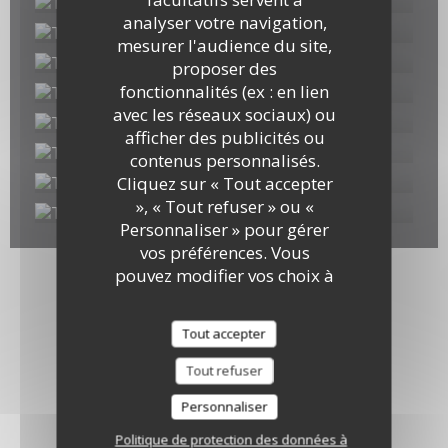
analyser votre navigation,
mesurer l'audience du site,
proposer des
fonctionnalités (ex : en lien
avec les réseaux sociaux) ou
afficher des publicités ou
contenus personnalisés.
Cliquez sur « Tout accepter
», « Tout refuser » ou «
Personnaliser » pour gérer
vos préférences. Vous
pouvez modifier vos choix à
tout moment en cliquant
sur l'icône représentant un
Tout accepter
cookie en bas à gauche des
pages du site.
Tout refuser
Personnaliser
Politique de protection des données à