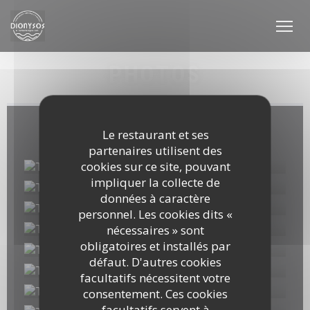
Personnalisation de vos choix en matière de cookies
PHOTOS
Album magasin
Le restaurant et ses
partenaires utilisent des
cookies sur ce site, pouvant
impliquer la collecte de
données à caractère
personnel. Les cookies dits «
nécessaires » sont
obligatoires et installés par
défaut. D'autres cookies
facultatifs nécessitent votre
consentement. Ces cookies
facultatifs servent à