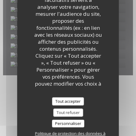
analyser votre navigation,
mesurer l'audience du site,
proposer des
fonctionnalités (ex : en lien
avec les réseaux sociaux) ou
afficher des publicités ou
contenus personnalisés.
Cliquez sur « Tout accepter
», « Tout refuser » ou «
Personnaliser » pour gérer
vos préférences. Vous
pouvez modifier vos choix à
tout moment en cliquant
sur l'icône représentant un
Tout accepter
cookie en bas à gauche des
pages du site.
Tout refuser
Personnaliser
Politique de protection des données à