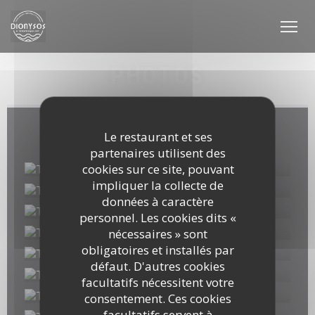
Personnalisation de vos choix en matière de cookies
PHOTOS
Album magasin
Le restaurant et ses
partenaires utilisent des
cookies sur ce site, pouvant
impliquer la collecte de
données à caractère
personnel. Les cookies dits «
nécessaires » sont
obligatoires et installés par
défaut. D'autres cookies
facultatifs nécessitent votre
consentement. Ces cookies
facultatifs servent à