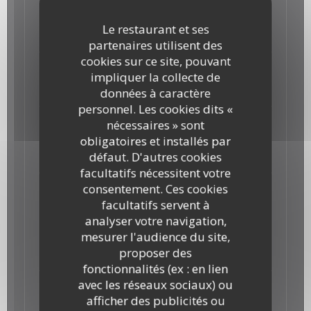
Tiropita
Le restaurant et ses
feuilleté à la féta, petit ou grand
partenaires utilisent des
cookies sur ce site, pouvant
Pita à la viande
impliquer la collecte de
grand feuilleté au bœuf et à la féta
données à caractère
personnel. Les cookies dits «
Pita aux poireaux
nécessaires » sont
obligatoires et installés par
grand feuilleté aux poireaux, aux épinards et à la
Féta
défaut. D'autres cookies
facultatifs nécessitent votre
consentement. Ces cookies
facultatifs servent à
analyser votre navigation,
Spanakopita
mesurer l'audience du site,
proposer des
feuilleté aux épinards et à la féta, petit ou grand
fonctionnalités (ex : en lien
avec les réseaux sociaux) ou
afficher des publicités ou