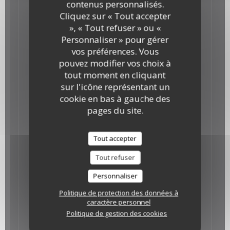
contenus personnalisés.
Cliquez sur « Tout accepter
Bouchées à la féta
», « Tout refuser » ou «
feuilleté aux poivrons doux et à la féta
Personnaliser » pour gérer
vos préférences. Vous
Les Tartes Salées
pouvez modifier vos choix à
tout moment en cliquant
sur l'icône représentant un
cookie en bas à gauche des
pages du site.
Tarte aux épinards et à la féta
Tarte aux cinq légumes
Tout accepter
Tout refuser
Les huiles d'olives
Personnaliser
Politique de protection des données à
caractère personnel
Politique de gestion des cookies
L'huile d'olive de Crète