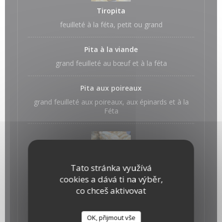
Tiropita
feuilleté à la féta, petit ou grand
Pita à la viande
grand feuilleté au bœuf et à la féta
Pita aux poireaux
grand feuilleté aux poireaux, aux épinards et à la
Féta
Spanakopita
Tato stránka využívá
cookies a dává ti na výběr,
feuilleté aux épinards et à la féta, petit ou grand
co chceš aktivovat
OK, přijmout vše