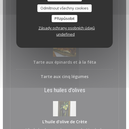
Odmítnout všechny cookies
Bouchées à la féta
feuilleté aux poivrons doux et à la féta
Přizpůsobit
Zásady ochrany osobních údajů
Les Tartes Salées
undefined
Tarte aux épinards et à la féta
Tarte aux cinq légumes
Les huiles d'olives
L'huile d'olive de Crète