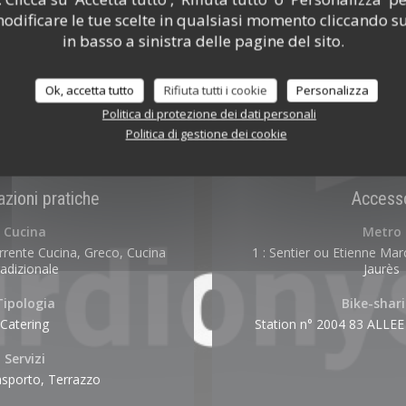
odificare le tue scelte in qualsiasi momento cliccando su
in basso a sinistra delle pagine del sito.
Ok, accetta tutto
Rifiuta tutti i cookie
Personalizza
Politica di protezione dei dati personali
Politica di gestione dei cookie
zioni pratiche
Access
Cucina
Metro
rente Cucina, Greco, Cucina
1 : Sentier ou Etienne Marc
radizionale
Jaurès
Tipologia
Bike-shar
Catering
Station n° 2004 83 ALLE
Servizi
asporto, Terrazzo