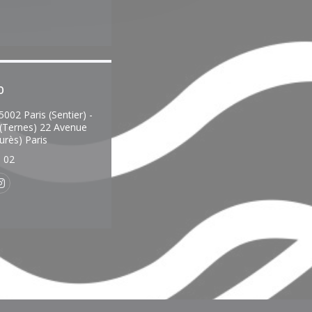
o
002 Paris (Sentier) -
 (Ternes) 22 Avenue
((apre una nuova finestra))
urès) Paris
3 02
k ((apre una nuova finestra))
Instagram ((apre una nuova finestra))