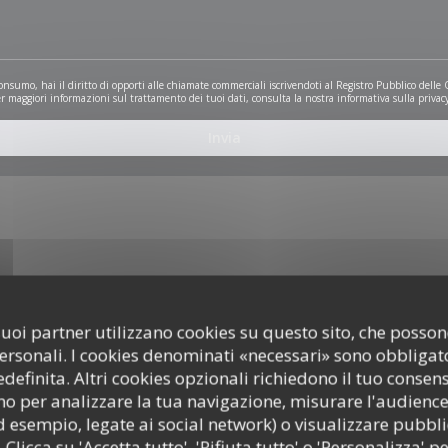
onsumo, hai il diritto di opporti alle chiamate commerciali iscrivendoti al Registro Pubblico delle
er maggiori informazioni sul trattamento dei tuoi dati, consulta la nostra
informativa sulla privac
i suoi partner utilizzano cookies su questo sito, che poss
personali. I cookies denominati «necessari» sono obbligator
ppa interattiva Waze, devi accettare i cookie di Waze Map (Google). Questi coo
efinita. Altri cookies opzionali richiedono il tuo consen
dati di navigazione e localizzazione.
Consenti
o per analizzare la tua navigazione, misurare l'audience 
d esempio, legate ai social network) o visualizzare pubbli
 Clicca su 'Accetta tutto', 'Rifiuta tutto' o 'Personalizza' pe