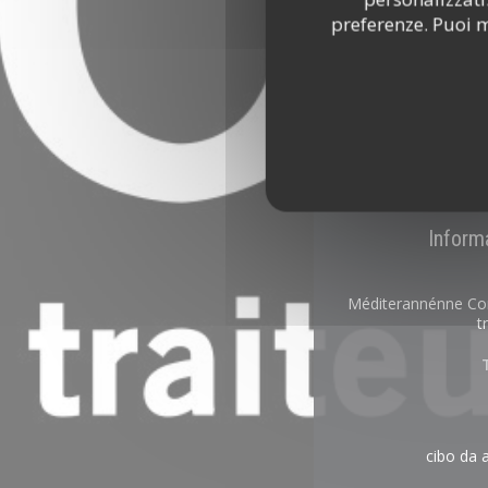
preferenze. Puoi m
Informa
Méditerannénne Cor
t
cibo da 