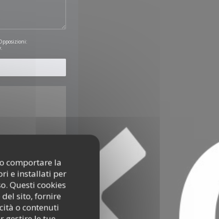
 Opposizioni:
y
.
ono comportare la
i e installati per
kie possono raccogliere
so. Questi cookies
del sito, fornire
cità o contenuti
r gestire le tue