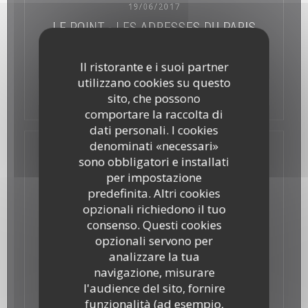
19/06/2017
LE POINT - LES ADRESSES DU PARIS
GOURMAND
Il ristorante e i suoi partner
utilizzano cookies su questo
((apre una nuova finestra
Vedi l'articolo
sito, che possono
comportare la raccolta di
dati personali. I cookies
denominati «necessari»
sono obbligatori e installati
per impostazione
predefinita. Altri cookies
opzionali richiedono il tuo
consenso. Questi cookies
opzionali servono per
analizzare la tua
navigazione, misurare
l'audience del sito, fornire
funzionalità (ad esempio,