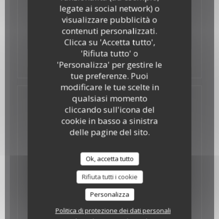
legate ai social network) o
19/06/2017
visualizzare pubblicità o
LE BONBON
contenuti personalizzati.
Clicca su 'Accetta tutto',
'Rifiuta tutto' o
((apre una nuova finestra
Vedi l'articolo
'Personalizza' per gestire le
tue preferenze. Puoi
modificare le tue scelte in
qualsiasi momento
cliccando sull'icona del
cookie in basso a sinistra
delle pagine del sito.
Ok, accetta tutto
Rifiuta tutti i cookie
Personalizza
Politica di protezione dei dati personali