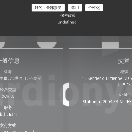
好的，全部接受
禁用
个性化
保密政策
undefined
一般信息
交通
菜肴
地铁
食, 希腊语, 传统美食
1 : Sentier ou Etienne Marc
Jaurès
经营类型
Velib'
熟食店
Station n° 2004 83 ALLE
服务
带走, 阳台
支付方式