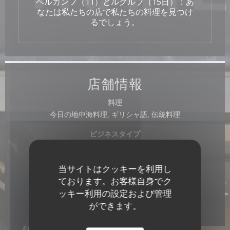
ベルカンフ（11）とルクルブ（15日）：あ
なたは私たちの店で私たちの料理を見つけ
るでしょう。
店舗情報
料理
今日の地中海料理, ギリシャ語, 伝統料理
ビジネスタイプ
料理人
サービス
当サイトはクッキーを利用し
取り除く, テラス
ております。お客様自身でク
ッキー利用の設定および管理
ご利用可能なお支払い方法
ができます。
チケ・レストラン (食券) , 現金, ビザ, カルトブルー