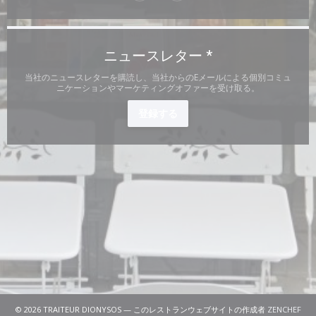
ニュースレター
*
当社のニュースレターを購読し、当社からのEメールによる個別コミュ
ニケーションやマーケティングオファーを受け取る。
登録する
((
© 2026 TRAITEUR DIONYSOS — このレストランウェブサイトの作成者
ZENCHEF