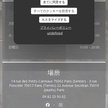
全てに同意する
営業時間
すべてのクッキーを拒否する
カスタマイズする
月曜日
10:00 - 20:00
プライバシーポリシー
undefined
火
-
土
10:00 - 21:00
日曜日
10:00 - 20:00
場所
14 rue des Petits-Carreaux 75002 Paris (Sentier) - 3 rue
Poncelet 75017 Paris (Ternes) 22 Avenue Secrétan 75019
((新しいウィンドウで開きます
(Jaurès) Paris
09 82 25 93 02
Facebook ((新しいウィンドウで開
Instagram ((新しいウィ