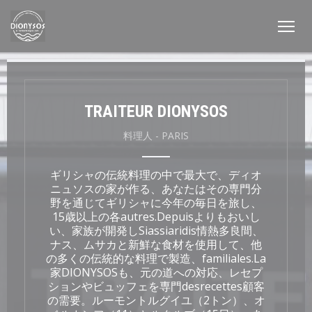
クッキー利用の管理について
TRAITEUR DIONYSOS
料理人
-
PARIS
ギリシャの伝統料理の中で最大で、ディオ
ニュソスの家が作る、あなたはその専門分
野を通じてギリシャに今年の毎日を旅し、
15歳以上の各autres.Depuisよりもおいし
い、家族が開発しSiassiaridis情熱多良間、
ナス、ムサカと新鮮な食材を使用して、他
の多くの伝統的な料理で製造、familiales.La
家DIONYSOSも、元の道への対応、レセプ
ションやビュッフェを専門desrecettes顧客
の需要。ルーモントルグイユ（2トン）、オ