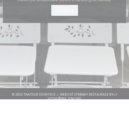
Odebírat
© 2026 TRAITEUR DIONYSOS — WEBOVÉ STRÁNKY RESTAURACE BYLY
((OTEVŘE SE V NOVÉM OKNĚ))
VYTVOŘENY
ZENCHEF
((OTEVŘE SE V NOVÉM OKNĚ
ODMÍTNUTÍ ODPOVĚDNOSTI
((OTEVŘE SE V NOVÉM OKNĚ))
PODMÍNKY POUŽITÍ
((OTEVŘE SE V NOVÉM O
ZÁSADY OCHRANY OSOBNÍCH ÚDAJŮ
((OTEVŘE SE V NOVÉM OKNĚ
POLITIKA OHLEDNĚ COOKIES