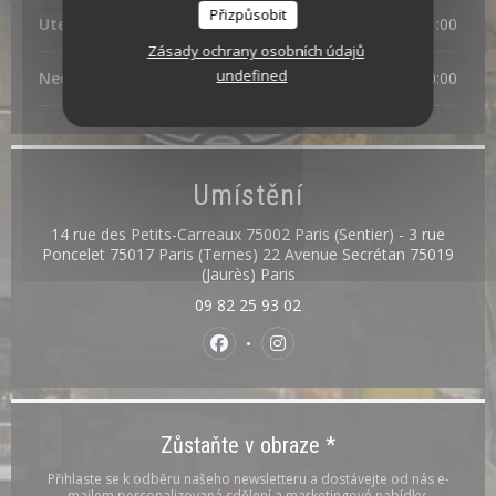
Přizpůsobit
Ute
-
Sob
10:00 - 21:00
Zásady ochrany osobních údajů
undefined
Neděle
10:00 - 20:00
Umístění
14 rue des Petits-Carreaux 75002 Paris (Sentier) - 3 rue
Poncelet 75017 Paris (Ternes) 22 Avenue Secrétan 75019
((otevře se v novém okně))
(Jaurès) Paris
09 82 25 93 02
Facebook ((otevře se v novém okn
Instagram ((otevře se v n
Zůstaňte v obraze
*
Přihlaste se k odběru našeho newsletteru a dostávejte od nás e-
mailem personalizovaná sdělení a marketingové nabídky.