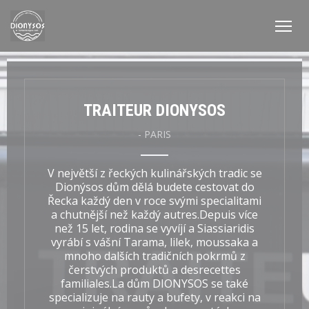
Panel pro správu cookies
TRAITEUR DIONYSOS
-
PARIS
V největší z řeckých kulinářských tradic se
Dionýsos dům dělá budete cestovat do
Řecka každý den v roce svými specialitami
a chutnější než každý autres.Depuis více
než 15 let, rodina se vyvíjí a Siassiaridis
vyrábí s vášní Tarama, lilek, moussaka a
mnoho dalších tradičních pokrmů z
čerstvých produktů a desrecettes
familiales.La dům DIONYSOS se také
specializuje na rauty a bufety, v reakci na