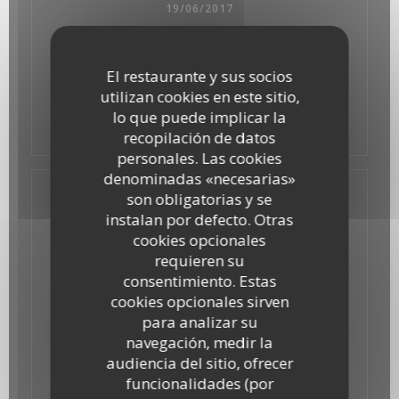
19/06/2017
LE POINT - LES ADRESSES DU PARIS
GOURMAND
El restaurante y sus socios
utilizan cookies en este sitio,
lo que puede implicar la
((abre en una nuev
Mira el articulo de prensa
recopilación de datos
personales. Las cookies
denominadas «necesarias»
son obligatorias y se
instalan por defecto. Otras
cookies opcionales
requieren su
consentimiento. Estas
cookies opcionales sirven
para analizar su
navegación, medir la
audiencia del sitio, ofrecer
funcionalidades (por