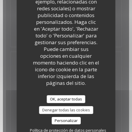
ejemplo, relacionadas con
19/06/2017
redes sociales) o mostrar
LE BONBON
publicidad o contenidos
personalizados. Haga clic
en 'Aceptar todo', 'Rechazar
((abre en una nuev
todo' o 'Personalizar' para
Mira el articulo de prensa
gestionar sus preferencias.
Puede cambiar sus
opciones en cualquier
momento haciendo clic en el
icono de cookie en la parte
inferior izquierda de las
páginas del sitio.
OK, aceptar todas
Denegar todas las cookies
Personalizar
Política de protección de datos personales