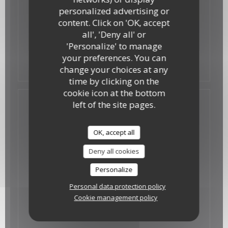
personalized advertising or
19/06/2017
content. Click on 'OK, accept
LE BONBON
all', 'Deny all' or
'Personalize' to manage
your preferences. You can
((opens in a new wind
See the press article
change your choices at any
time by clicking on the
cookie icon at the bottom
left of the site pages.
OK, accept all
Deny all cookies
Personalize
Personal data protection policy
Cookie management policy