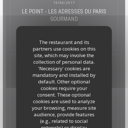
19/06/2017
LE POINT - LES ADRESSES DU PARIS
GOURMAND
((opens in a new wind
See the press article
The restaurant and its
partners use cookies on this
site, which may involve the
collection of personal data.
'Necessary' cookies are
mandatory and installed by
default. Other optional
cookies require your
consent. These optional
cookies are used to analyze
your browsing, measure site
audience, provide features
(e.g., related to social
networks) or display