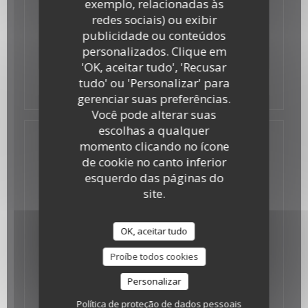
exemplo, relacionadas às
19/06/2017
redes sociais) ou exibir
LE BONBON
publicidade ou conteúdos
personalizados. Clique em
'OK, aceitar tudo', 'Recusar
((abre numa nova ja
tudo' ou 'Personalizar' para
Ver o artigo da imprensa
gerenciar suas preferências.
Você pode alterar suas
escolhas a qualquer
momento clicando no ícone
de cookie no canto inferior
esquerdo das páginas do
site.
OK, aceitar tudo
Proíbe todos cookies
Personalizar
Política de proteção de dados pessoais