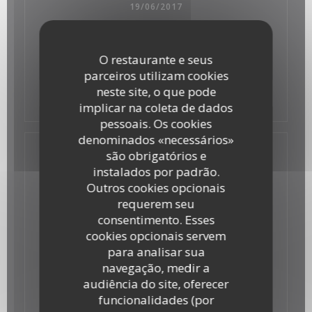
19/06/2017
LE POINT - LES ADRESSES DU PARIS
GOURMAND
O restaurante e seus
parceiros utilizam cookies
neste site, o que pode
((abre numa nova ja
Ver o artigo da imprensa
implicar na coleta de dados
pessoais. Os cookies
denominados «necessários»
são obrigatórios e
instalados por padrão.
Outros cookies opcionais
requerem seu
consentimento. Esses
cookies opcionais servem
para analisar sua
navegação, medir a
audiência do site, oferecer
funcionalidades (por