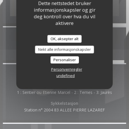
Dette nettstedet bruker
informasjonskapsler og gir
Waze Map er skrudd av.
Tillat
deg kontroll over hva du vil
aktivere
Generell informasjon
OK, aksepter alt
Tjenester
Nekt alle informasjonskapsler
Personaliser
Personvernregler
Tilgang
undefined
Underjordisk
1 : Sentier ou Etienne Marcel - 2 : Ternes - 3: Jaurès
Sykkelstasjon
Station n° 2004 83 ALLEE PIERRE LAZAREF