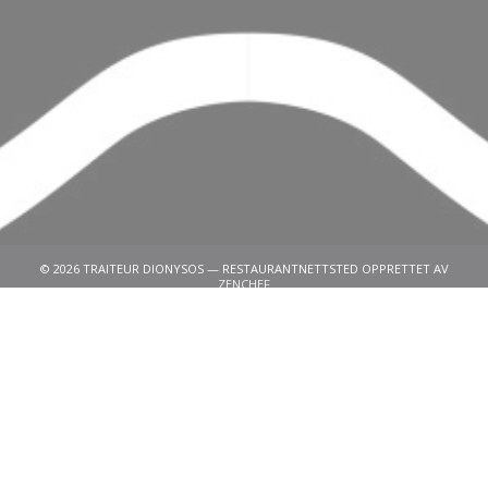
© 2026 TRAITEUR DIONYSOS — RESTAURANTNETTSTED OPPRETTET AV
((ÅPNER I ET NYTT VINDU))
ZENCHEF
((ÅPNER I ET NYTT VINDU))
ANSVARSFRASKRIVELSE
((ÅPNER I ET NYTT VINDU))
BRUKERVILKÅR
((ÅPNER I ET NYTT VINDU))
PERSONVERNREGLER
((ÅPNER I ET NYTT VINDU))
INFORMASJONSKAPSEL POLICY
((ÅPNER I ET NYTT VINDU))
TILGJENGELIGHET