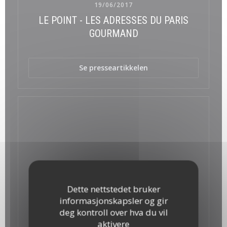
19/06/2017
LE POINT - LES ADRESSES DU PARIS
GOURMAND
((åpner i et nytt vindu)
Se presseartikkelen
Dette nettstedet bruker
informasjonskapsler og gir
deg kontroll over hva du vil
aktivere