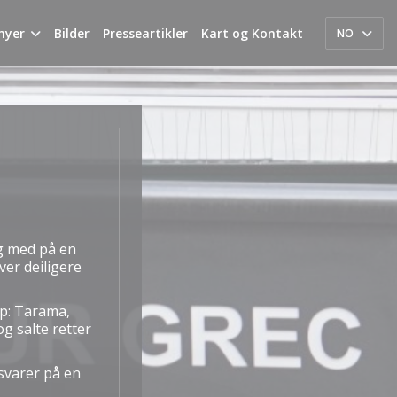
nyer
Bilder
Presseartikler
Kart og Kontakt
NO
eg med på en
ver deiligere
ap: Tarama,
g salte retter
svarer på en