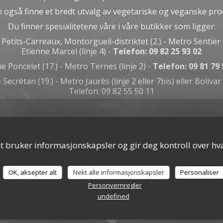
 også finne et bredt utvalg av vegetariske og veganske pro
Du finner spesialitetene våre i våre butikker som ligger:
 Petits-Carreaux, Montorgueil-distriktet (2.) - Metro Sentier (l
Etienne Marcel (linje 4) -
Telefon: 09 82 25 93 02
ue Poncelet (17.) - Metro Ternes (linje 2) -
Telefon: 09 81 79 
Secrétan (19.) - Metro Jaurès (linje 2 eller 7bis) eller Bolivar (
Telefon: 09 82 55 50 11
Finn oss på Instagram!
t bruker informasjonskapsler og gir deg kontroll over hva
OK, aksepter alt
Nekt alle informasjonskapsler
Personaliser
l informasjon
Åpningst
Personvernregler
undefined
Tjenester
Mandag