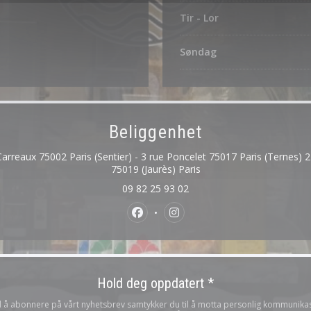
Tir
-
Lor
Søndag
Beliggenhet
Carreaux 75002 Paris (Sentier) - 3 rue Poncelet 75017 Paris (Ternes)
((åpner i et nytt vindu))
75019 (Jaurès) Paris
09 82 25 93 02
Facebook ((åpner i et nytt vindu))
Instagram ((åpner i et nytt
Hold deg oppdatert
*
 å abonnere på vårt nyhetsbrev samtykker du til å motta personlig kommunika