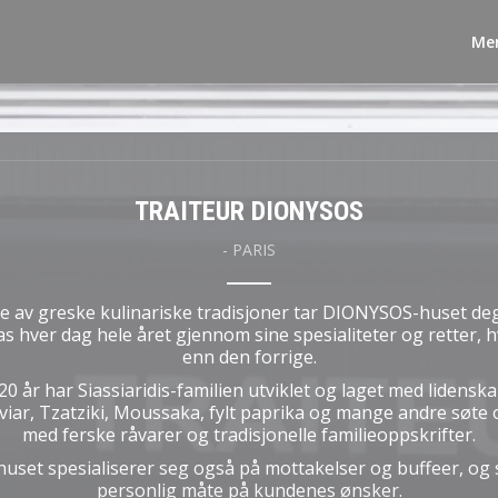
Me
TRAITEUR DIONYSOS
-
PARIS
te av greske kulinariske tradisjoner tar DIONYSOS-huset d
llas hver dag hele året gjennom sine spesialiteter og retter, h
enn den forrige.
20 år har Siassiaridis-familien utviklet og laget med lidensk
iar, Tzatziki, Moussaka, fylt paprika og mange andre søte o
med ferske råvarer og tradisjonelle familieoppskrifter.
set spesialiserer seg også på mottakelser og buffeer, og 
personlig måte på kundenes ønsker.