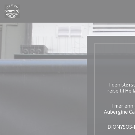
Panel for informasjonskapsler
I den størs
reise til He
I mer enn 
Aubergine Cav
DIONYSOS-hu