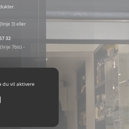
dukter.
inje 3) eller
57 32
linje 7bis) -
 du vil aktivere
ider
10:00 - 20:00