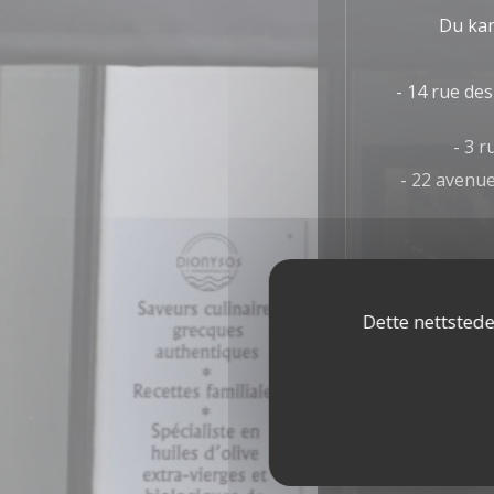
Du kan
- 14 rue des
- 3 r
- 22 avenue 
Dette nettstede
Generel